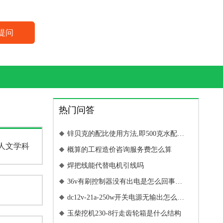
提问
热门问答
锌贝克的配比使用方法,即500克水配多

人文学科
少克锌贝克
概算的工程造价咨询服务费怎么算

焊把线能代替电机引线吗

36v有刷控制器没有出电是怎么回事

36V控制器没有输出电是怎么回事
dc12v-21a-250w开关电源无输出怎么维

修
玉柴挖机230-8行走齿轮箱是什么结构
