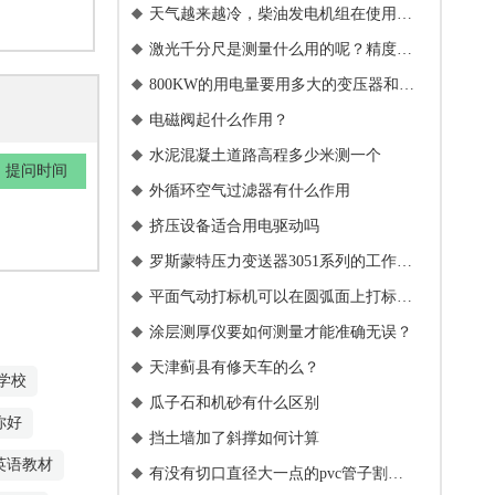
天气越来越冷，柴油发电机组在使用过

程中应注意什么
激光千分尺是测量什么用的呢？精度多

高？
800KW的用电量要用多大的变压器和电

缆
电磁阀起什么作用？

水泥混凝土道路高程多少米测一个

提问时间
外循环空气过滤器有什么作用

挤压设备适合用电驱动吗

罗斯蒙特压力变送器3051系列的工作原

理是什么
平面气动打标机可以在圆弧面上打标

吗？
涂层测厚仪要如何测量才能准确无误？

天津蓟县有修天车的么？

学校
瓜子石和机砂有什么区别

你好
挡土墙加了斜撑如何计算

英语教材
有没有切口直径大一点的pvc管子割刀
