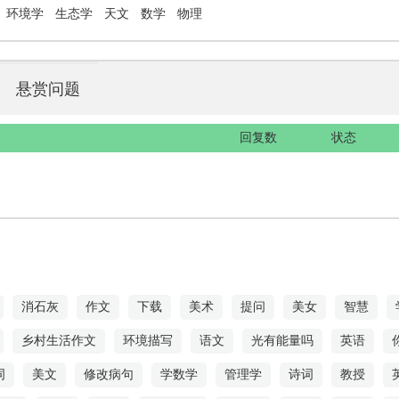
环境学
生态学
天文
数学
物理
悬赏问题
回复数
状态
消石灰
作文
下载
美术
提问
美女
智慧
乡村生活作文
环境描写
语文
光有能量吗
英语
词
美文
修改病句
学数学
管理学
诗词
教授