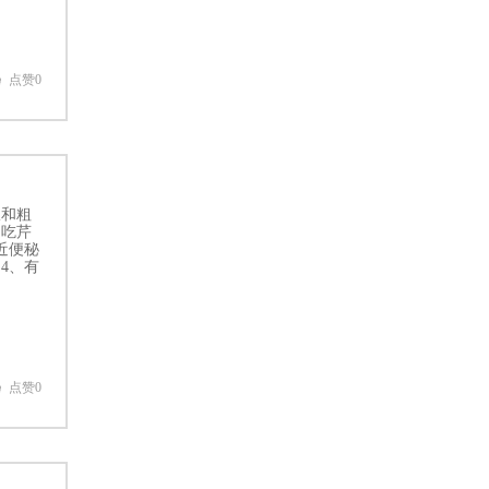
点赞0
粮和粗
常吃芹
近便秘
4、有
点赞0