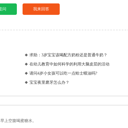
提问
我来回答
求助：3岁宝宝该喝配方奶粉还是普通牛奶？

在幼儿教育中如何科学的利用大脑皮层的活动

请问4岁小女孩可以吃一点蛤士蟆油吗?

宝宝夜里磨牙怎么办？

天早上空腹喝蜜糖水。