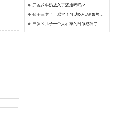
开盖的牛奶放久了还难喝吗？

孩子三岁了，感冒了可以吃VC银翘片

么？
三岁的儿子一个人在家的时候感冒了，

一直打喷嚏，要吃药么？