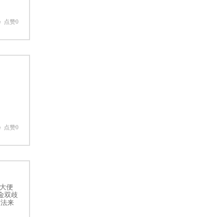
点赞0
点赞0
大便
金双歧
方法来