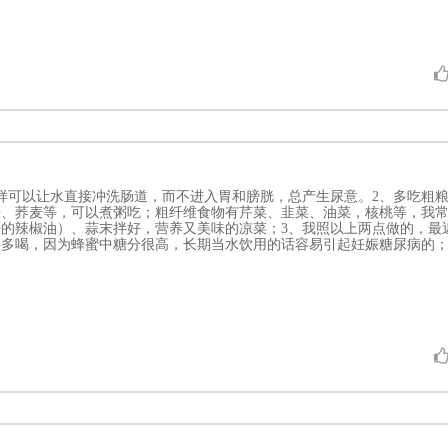
样可以让水直接冲洗肠道，而不进入胃和膀胱，总产生尿意。2、多吃粗
麦、荞麦等，可以煮粥吃；粗纤维食物有芹菜、韭菜、油菜，核桃等，我
的辣椒油）、蒜末拌好，营养又美味的凉菜；3、我照以上两点做的，最
多喝，因为蜂蜜中糖分很高，长期当水饮用的话容易引起妊娠糖尿病的；