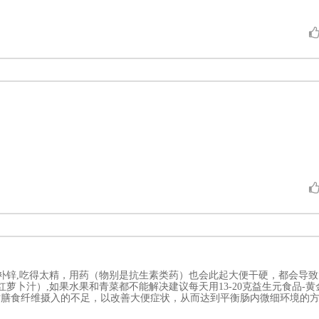
钙补锌,吃得太精，用药（物别是抗生素类药）也会此起大便干硬，都会导致
萝卜汁）,如果水果和青菜都不能解决建议每天用13-20克益生元食品-黄
时膳食纤维摄入的不足，以改善大便症状，从而达到平衡肠内微细环境的