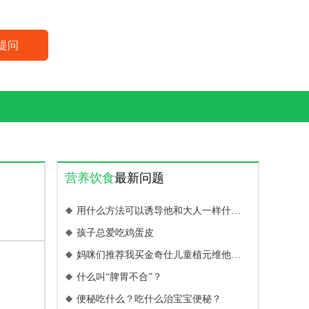
提问
营养饮食
最新问题
用什么方法可以诱导他和大人一样什么

都吃呢？
孩子总爱吃鸡蛋皮

妈咪们推荐我买金奇仕儿童植元维他软

糖，不知道效果怎么样？
什么叫“脾胃不合”？

便秘吃什么？吃什么治宝宝便秘？
