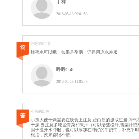
丁祥
2016-05-18 09:01:58
呼呼558回答：
蜂蜜水可以哦，如果是孕期，记得用凉水冲服
呼呼558
2016-05-28 11:05:43
小呆的回答：
小孩大便干燥需要在饮食上注意,蛋白质的摄取过量,补
干燥.要注意多吃些青菜和果汁（可以给些橙汁,雪梨汁或红
因子温开水冲服，也可以添加在冲好的牛奶中，补充平
根冶，效果都很不错。