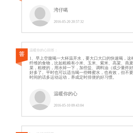
湾仔噶
2016-05-20 20:57:32
温暖你的心回答：
1、早上空腹喝一大杯温开水，要大口大口的快速喝，这
纤维的食物，比如粗粮有小米、玉米、紫米、高粱、燕
菜，粗梗的，用水焯一下，加些盐、调料油（或少量炸好
好多了。平时也可以适当喝一些蜂蜜水，也有效，但不要
时间的话多运动运动，养成定时排便的好习惯。
温暖你的心
2016-05-10 09:43:04